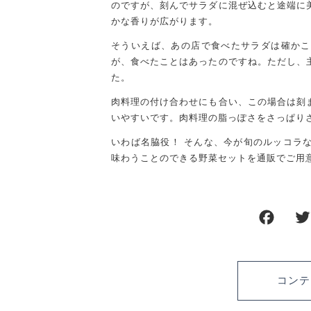
のですが、刻んでサラダに混ぜ込むと途端に
かな香りが広がります。
そういえば、あの店で食べたサラダは確かこ
が、食べたことはあったのですね。ただし、
た。
肉料理の付け合わせにも合い、この場合は刻
いやすいです。肉料理の脂っぽさをさっぱり
いわば名脇役！ そんな、今が旬のルッコラ
味わうことのできる野菜セットを通販でご用
F
a
c
e
コンテ
b