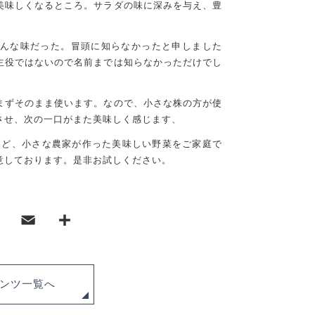
美味しくなるところ。サラダの味に深みを与え、豊
んな味だった。冒頭に知らなかったと申しました
主役ではないので名前までは知らなかっただけでし
まずそのまま使います。なので、小さな株の方が使
させ、次の一口がまた美味しく感じます、
など、小さな農家が作った美味しい野菜をご家庭で
意しております。是非お試しください。
T
E
共
wi
m
有
tt
ai
er
l
ンツ一覧へ