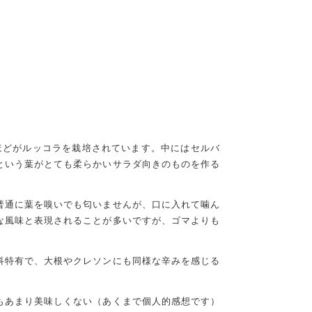
ほどがルッコラを栽培されています。中にはセルバ
という葉がとても柔らかいサラダ向きのものを作る
普通に葉を嗅いでも匂いませんが、口に入れて噛ん
な風味と表現されることが多いですが、ゴマよりも
。
科特有で、大根やクレソンにも同様な辛みを感じる
もあまり美味しくない（あくまで個人的感想です）