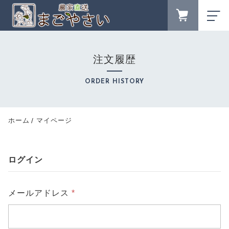
FAVORITE
LOGIN
注文履歴
ランキング
RANKING
ORDER HISTORY
セール商品
SALE
キャンペーン
ホーム
マイページ
CAMPAIGN
新着商品
NEW ITEM
ログイン
カテゴリーから探す
CATEGORY
メールアドレス
*
商品一覧
PRODUCTS
最近チェックした商品