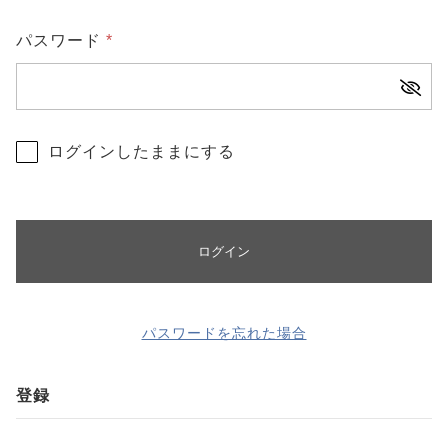
CHECKED PRODUCTS
注文履歴
パスワード
*
ORDER HISTORY
ショッピングガイド
SHOPPING GUIDE
当店について
ログインしたままにする
ABOUT US
お知らせ
NEWS
コンテンツ
ログイン
CONTENT
よくある質問
FAQ
お問い合わせ
パスワードを忘れた場合
CONTACT
登録
プライバシーポリシー