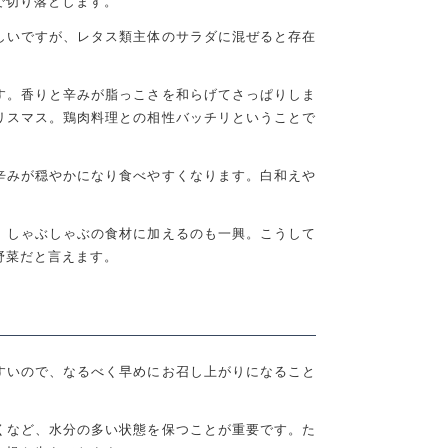
で切り落とします。
しいですが、レタス類主体のサラダに混ぜると存在
す。香りと辛みが脂っこさを和らげてさっぱりしま
リスマス。鶏肉料理との相性バッチリということで
辛みが穏やかになり食べやすくなります。白和えや
。しゃぶしゃぶの食材に加えるのも一興。こうして
野菜だと言えます。
すいので、なるべく早めにお召し上がりになること
くなど、水分の多い状態を保つことが重要です。た